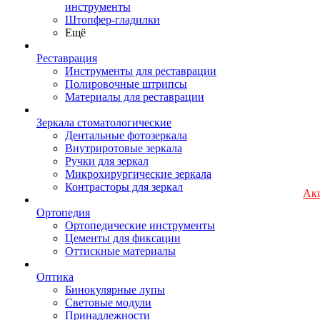
инструменты
Штопфер-гладилки
Ещё
Реставрация
Инструменты для реставрации
Полировочные штрипсы
Материалы для реставрации
Зеркала стоматологические
Дентальные фотозеркала
Внутриротовые зеркала
Ручки для зеркал
Микрохирургические зеркала
Контрасторы для зеркал
Ак
Ортопедия
Ортопедические инструменты
Цементы для фиксации
Оттискные материалы
Оптика
Бинокулярные лупы
Световые модули
Принадлежности