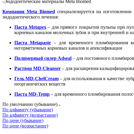
-
Эндодонтические материалы Meta Biomed
Компания Meta Biomed
специализируется на изготовлении
эндодонтического лечения:
Паста Metapex
– для прямого покрытия пульпы при пул
корневых каналов молочных зубов и при внутренней и н
Паста Metapaste
– для временного пломбирования ко
негерметичных корневых каналов и апексификации
Полимерный силер Adseal
– для постоянного пломбиров
Раствор MD-Cleanser
– для расширения кальцифицирован
Гель MD-ChelCream
– для использования в качестве лу
неорганических веществ
Паста MD-Temp
– для временного пломбирования полос
По умолчанию (убывание)
По алфавиту (убывание)
По алфавиту (возрастание)
По цене (убывание)
По цене (возрастание)