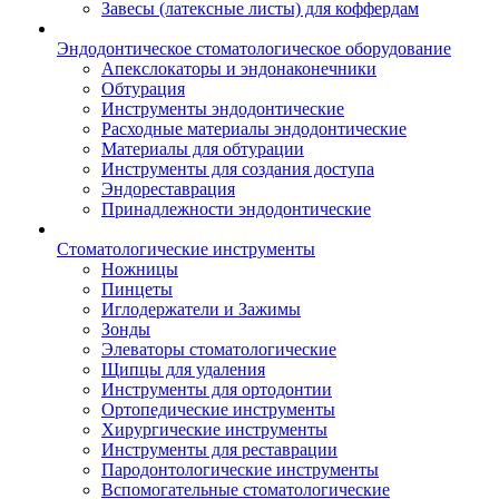
Завесы (латексные листы) для коффердам
Эндодонтическое стоматологическое оборудование
Апекслокаторы и эндонаконечники
Обтурация
Инструменты эндодонтические
Расходные материалы эндодонтические
Материалы для обтурации
Инструменты для создания доступа
Эндореставрация
Принадлежности эндодонтические
Стоматологические инструменты
Ножницы
Пинцеты
Иглодержатели и Зажимы
Зонды
Элеваторы стоматологические
Щипцы для удаления
Инструменты для ортодонтии
Ортопедические инструменты
Хирургические инструменты
Инструменты для реставрации
Пародонтологические инструменты
Вспомогательные стоматологические