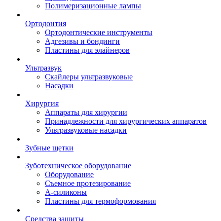
Полимеризационные лампы
Ортодонтия
Ортодонтические инструменты
Адгезивы и бондинги
Пластины для элайнеров
Ультразвук
Скайлеры ультразвуковые
Насадки
Хирургия
Аппараты для хирургии
Принадлежности для хирургических аппаратов
Ультразвуковые насадки
Зубные щетки
Зуботехническое оборудование
Оборудование
Съемное протезирование
А-силиконы
Пластины для термоформования
Средства защиты