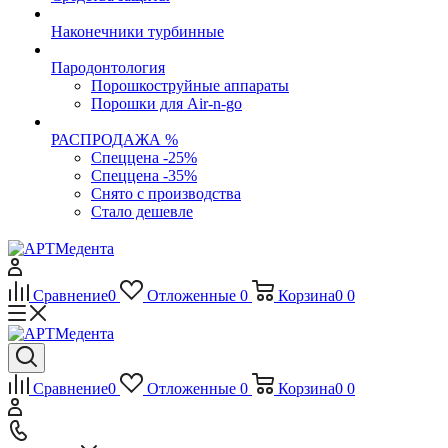
Наконечники турбинные
Пародонтология
Порошкоструйные аппараты
Порошки для Air-n-go
РАСПРОДАЖА %
Спеццена -25%
Спеццена -35%
Снято с производства
Стало дешевле
Сравнение
0
Отложенные
0
Корзина
0
0
Сравнение
0
Отложенные
0
Корзина
0
0