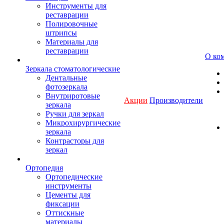
Инструменты для
реставрации
Полировочные
штрипсы
Материалы для
реставрации
О ко
Зеркала стоматологические
Дентальные
фотозеркала
Внутриротовые
Акции
Производители
зеркала
Ручки для зеркал
Микрохирургические
зеркала
Контрасторы для
зеркал
Ортопедия
Ортопедические
инструменты
Цементы для
фиксации
Оттискные
материалы