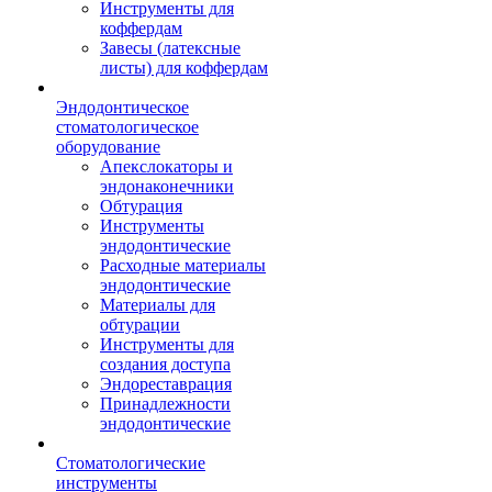
Инструменты для
коффердам
Завесы (латексные
листы) для коффердам
Эндодонтическое
стоматологическое
оборудование
Апекслокаторы и
эндонаконечники
Обтурация
Инструменты
эндодонтические
Расходные материалы
эндодонтические
Материалы для
обтурации
Инструменты для
создания доступа
Эндореставрация
Принадлежности
эндодонтические
Стоматологические
инструменты