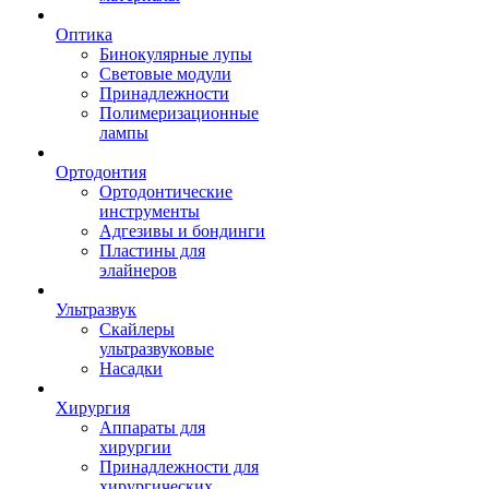
Оптика
Бинокулярные лупы
Световые модули
Принадлежности
Полимеризационные
лампы
Ортодонтия
Ортодонтические
инструменты
Адгезивы и бондинги
Пластины для
элайнеров
Ультразвук
Скайлеры
ультразвуковые
Насадки
Хирургия
Аппараты для
хирургии
Принадлежности для
хирургических