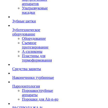
аппаратов
Ультразвуковые
насадки
Зубные щетки
Зуботехническое
оборудование
Оборудование
Съемное
протезирование
А-силиконы
Пластины для
термоформования
Средства защиты
Наконечники турбинные
Пародонтология
Порошкоструйные
аппараты
Порошки для Air-n-go
РАСПРОДАЖА %