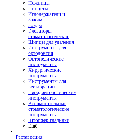
Ножницы
Пинцеты
Иглодержатели и
Зажимы
Зонды
Элеваторы
стоматологические
Щипцы для удаления
Инструменты для
ортодонтии
Ортопедические
инструменты
Хирургические
инструменты
Инструменты для
реставрации
Пародонтологические
инструменты
Вспомогательные
стоматологические
инструменты
Штопфер-гладилки
Ещё
Реставрация