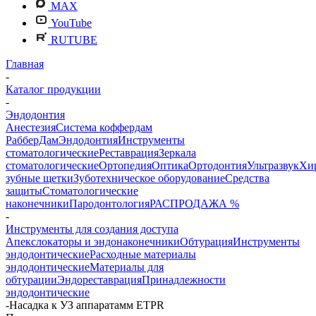
MAX
YouTube
RUTUBE
Главная
-
Каталог продукции
-
Эндодонтия
Анестезия
Система коффердам
РабберДам
Эндодонтия
Инструменты
стоматологические
Реставрация
Зеркала
стоматологические
Ортопедия
Оптика
Ортодонтия
Ультразвук
Хи
зубные щетки
Зуботехническое оборудование
Средства
защиты
Стоматологические
наконечники
Пародонтология
РАСПРОДАЖА %
-
Инструменты для создания доступа
Апекслокаторы и эндонаконечники
Обтурация
Инструменты
эндодонтические
Расходные материалы
эндодонтические
Материалы для
обтурации
Эндореставрация
Принадлежности
эндодонтические
-
Насадка к УЗ аппаратамм ETPR