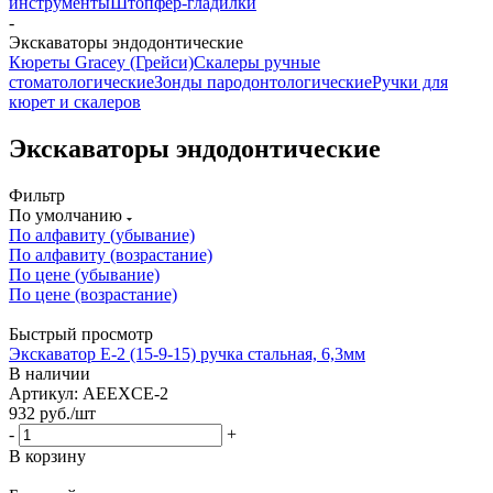
инструменты
Штопфер-гладилки
-
Экскаваторы эндодонтические
Кюреты Gracey (Грейси)
Скалеры ручные
стоматологические
Зонды пародонтологические
Ручки для
кюрет и скалеров
Экскаваторы эндодонтические
Фильтр
По умолчанию
По алфавиту (убывание)
По алфавиту (возрастание)
По цене (убывание)
По цене (возрастание)
Быстрый просмотр
Экскаватор Е-2 (15-9-15) ручка стальная, 6,3мм
В наличии
Артикул: AEEXCE-2
932
руб.
/шт
-
+
В корзину