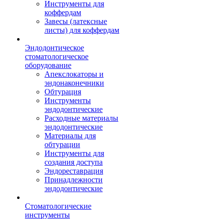
Инструменты для
коффердам
Завесы (латексные
листы) для коффердам
Эндодонтическое
стоматологическое
оборудование
Апекслокаторы и
эндонаконечники
Обтурация
Инструменты
эндодонтические
Расходные материалы
эндодонтические
Материалы для
обтурации
Инструменты для
создания доступа
Эндореставрация
Принадлежности
эндодонтические
Стоматологические
инструменты