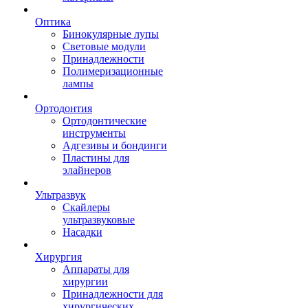
Оптика
Бинокулярные лупы
Световые модули
Принадлежности
Полимеризационные
лампы
Ортодонтия
Ортодонтические
инструменты
Адгезивы и бондинги
Пластины для
элайнеров
Ультразвук
Скайлеры
ультразвуковые
Насадки
Хирургия
Аппараты для
хирургии
Принадлежности для
хирургических