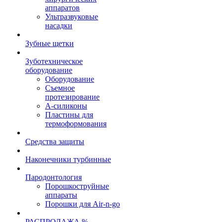
аппаратов
Ультразвуковые
насадки
Зубные щетки
Зуботехническое
оборудование
Оборудование
Съемное
протезирование
А-силиконы
Пластины для
термоформования
Средства защиты
Наконечники турбинные
Пародонтология
Порошкоструйные
аппараты
Порошки для Air-n-go
РАСПРОДАЖА %