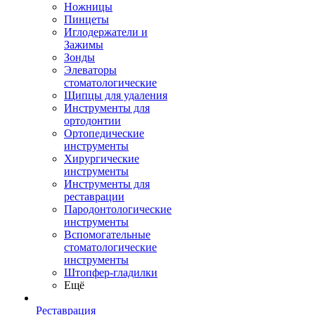
Ножницы
Пинцеты
Иглодержатели и
Зажимы
Зонды
Элеваторы
стоматологические
Щипцы для удаления
Инструменты для
ортодонтии
Ортопедические
инструменты
Хирургические
инструменты
Инструменты для
реставрации
Пародонтологические
инструменты
Вспомогательные
стоматологические
инструменты
Штопфер-гладилки
Ещё
Реставрация