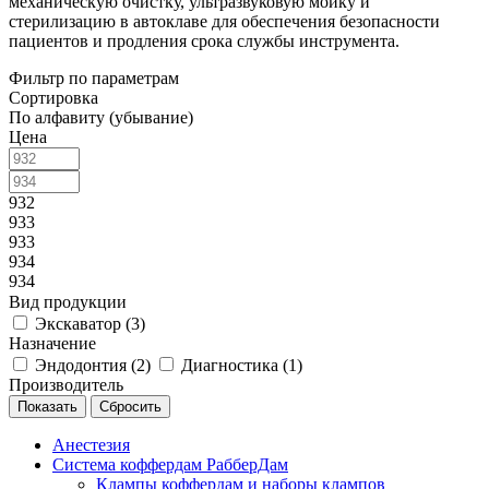
механическую очистку, ультразвуковую мойку и
стерилизацию в автоклаве для обеспечения безопасности
пациентов и продления срока службы инструмента.
Фильтр по параметрам
Сортировка
По алфавиту (убывание)
Цена
932
933
933
934
934
Вид продукции
Экскаватор (
3
)
Назначение
Эндодонтия (
2
)
Диагностика (
1
)
Производитель
Сбросить
Анестезия
Система коффердам РабберДам
Клампы коффердам и наборы клампов