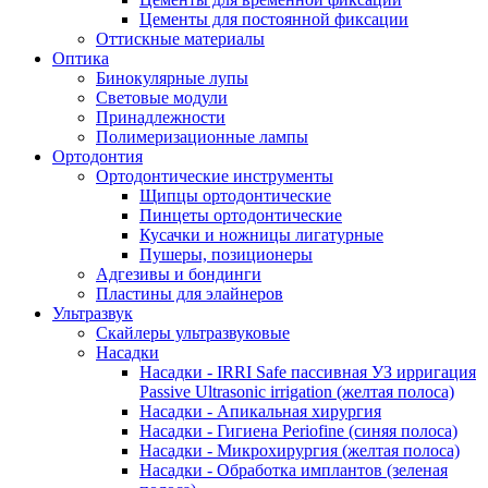
Цементы для постоянной фиксации
Оттискные материалы
Оптика
Бинокулярные лупы
Световые модули
Принадлежности
Полимеризационные лампы
Ортодонтия
Ортодонтические инструменты
Щипцы ортодонтические
Пинцеты ортодонтические
Кусачки и ножницы лигатурные
Пушеры, позиционеры
Адгезивы и бондинги
Пластины для элайнеров
Ультразвук
Скайлеры ультразвуковые
Насадки
Насадки - IRRI Safe пассивная УЗ ирригация
Passive Ultrasonic irrigation (желтая полоса)
Насадки - Апикальная хирургия
Насадки - Гигиена Periofine (синяя полоса)
Насадки - Микрохирургия (желтая полоса)
Насадки - Обработка имплантов (зеленая