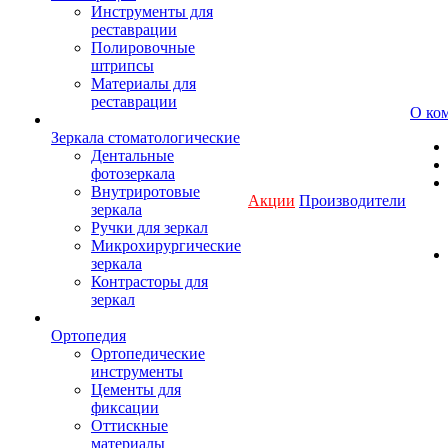
Инструменты для
реставрации
Полировочные
штрипсы
Материалы для
реставрации
О ко
Зеркала стоматологические
Дентальные
фотозеркала
Внутриротовые
Акции
Производители
зеркала
Ручки для зеркал
Микрохирургические
зеркала
Контрасторы для
зеркал
Ортопедия
Ортопедические
инструменты
Цементы для
фиксации
Оттискные
материалы