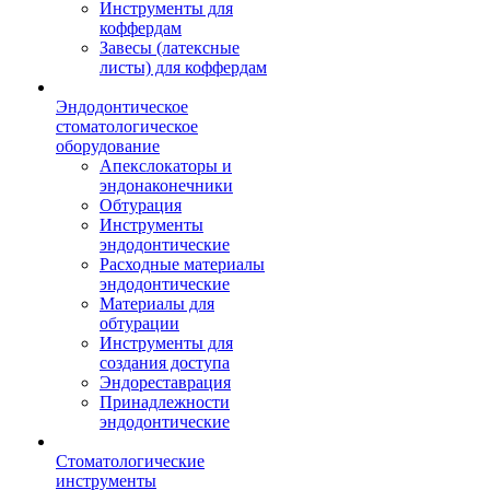
Инструменты для
коффердам
Завесы (латексные
листы) для коффердам
Эндодонтическое
стоматологическое
оборудование
Апекслокаторы и
эндонаконечники
Обтурация
Инструменты
эндодонтические
Расходные материалы
эндодонтические
Материалы для
обтурации
Инструменты для
создания доступа
Эндореставрация
Принадлежности
эндодонтические
Стоматологические
инструменты