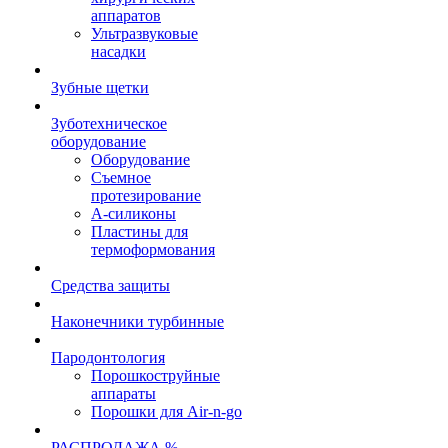
аппаратов
Ультразвуковые
насадки
Зубные щетки
Зуботехническое
оборудование
Оборудование
Съемное
протезирование
А-силиконы
Пластины для
термоформования
Средства защиты
Наконечники турбинные
Пародонтология
Порошкоструйные
аппараты
Порошки для Air-n-go
РАСПРОДАЖА %