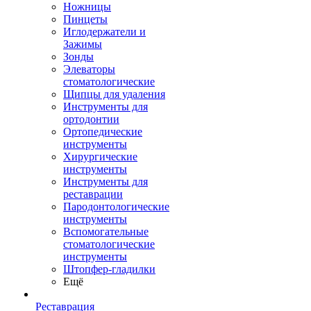
Ножницы
Пинцеты
Иглодержатели и
Зажимы
Зонды
Элеваторы
стоматологические
Щипцы для удаления
Инструменты для
ортодонтии
Ортопедические
инструменты
Хирургические
инструменты
Инструменты для
реставрации
Пародонтологические
инструменты
Вспомогательные
стоматологические
инструменты
Штопфер-гладилки
Ещё
Реставрация