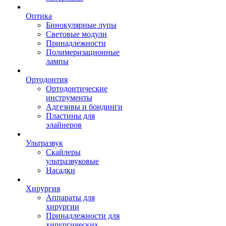
Оптика
Бинокулярные лупы
Световые модули
Принадлежности
Полимеризационные
лампы
Ортодонтия
Ортодонтические
инструменты
Адгезивы и бондинги
Пластины для
элайнеров
Ультразвук
Скайлеры
ультразвуковые
Насадки
Хирургия
Аппараты для
хирургии
Принадлежности для
хирургических