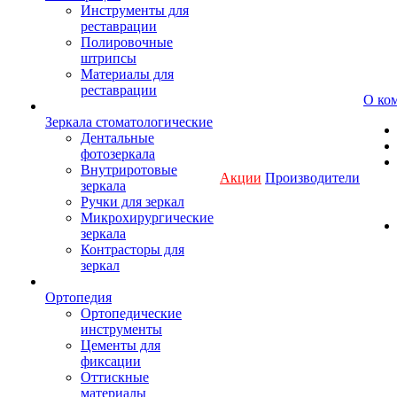
Инструменты для
реставрации
Полировочные
штрипсы
Материалы для
реставрации
О ко
Зеркала стоматологические
Дентальные
фотозеркала
Внутриротовые
Акции
Производители
зеркала
Ручки для зеркал
Микрохирургические
зеркала
Контрасторы для
зеркал
Ортопедия
Ортопедические
инструменты
Цементы для
фиксации
Оттискные
материалы