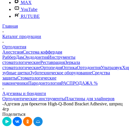
MAX
YouTube
RUTUBE
Главная
-
Каталог продукции
-
Ортодонтия
Анестезия
Система коффердам
РабберДам
Эндодонтия
Инструменты
стоматологические
Реставрация
Зеркала
стоматологические
Ортопедия
Оптика
Ортодонтия
Ультразвук
Хи
зубные щетки
Зуботехническое оборудование
Средства
защиты
Стоматологические
наконечники
Пародонтология
РАСПРОДАЖА %
-
Адгезивы и бондинги
Ортодонтические инструменты
Пластины для элайнеров
-
Адгезив для брекетов High-Q-Bond Bracket Adhesive, шприц
4гр
Поделиться