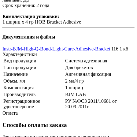
Срок хранения: 2 года
Комплектация упаковки:
1 шприц х 4 гр HQB Bracket Adhesive
Документация и файлы
Instr-BJM-High-Q-Bond-Light-Cure-Adhesive-Bracket
116,1 кб
Характеристики
Вид продукции
Система адгезивная
Тип продукции
Для брекетов
Назначение
Адгезивная фиксация
Объем, мл
2 мл/4 гр
Комплектация
1 шприц
Производитель
BJM LAB
Регистрационное
РУ №ФСЗ 2011/10681 от
удостоверение
20.09.2011г.
Оплата
Способы оплаты заказа
Заказ можно оплатить при помощи наличного или