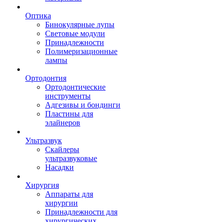
Оптика
Бинокулярные лупы
Световые модули
Принадлежности
Полимеризационные
лампы
Ортодонтия
Ортодонтические
инструменты
Адгезивы и бондинги
Пластины для
элайнеров
Ультразвук
Скайлеры
ультразвуковые
Насадки
Хирургия
Аппараты для
хирургии
Принадлежности для
хирургических