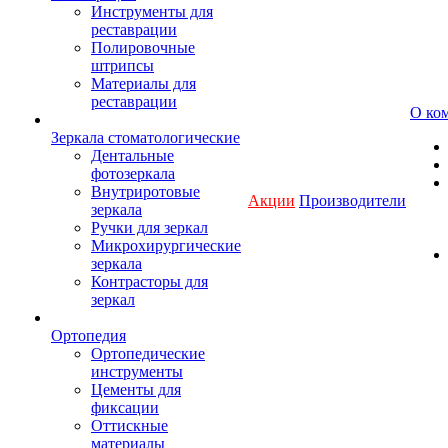
Инструменты для
реставрации
Полировочные
штрипсы
Материалы для
реставрации
О ко
Зеркала стоматологические
Дентальные
фотозеркала
Внутриротовые
Акции
Производители
зеркала
Ручки для зеркал
Микрохирургические
зеркала
Контрасторы для
зеркал
Ортопедия
Ортопедические
инструменты
Цементы для
фиксации
Оттискные
материалы