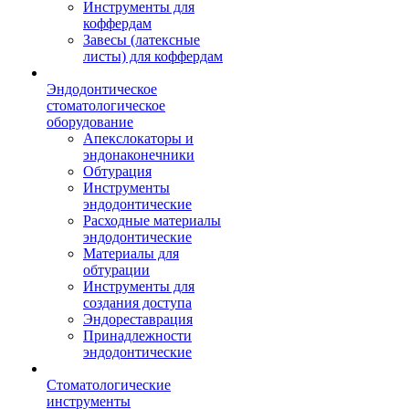
Инструменты для
коффердам
Завесы (латексные
листы) для коффердам
Эндодонтическое
стоматологическое
оборудование
Апекслокаторы и
эндонаконечники
Обтурация
Инструменты
эндодонтические
Расходные материалы
эндодонтические
Материалы для
обтурации
Инструменты для
создания доступа
Эндореставрация
Принадлежности
эндодонтические
Стоматологические
инструменты