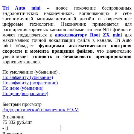
Tri Auto mini
– новое поколение беспроводных
эндодонтических наконечников, воплощающих в себе
эргономичный минималистичный дизайн и современные
цифровые технологии. Наконечник применяется для
расширения корневых каналов любыми типами NiTi файлов и
может подключаться к
апекслокатору Root ZX mini
для
максимально точной локализации файла в канале. Tri Auto
mini обладает
функциями автоматического контроля
скорости и момента вращения файлов
, что значительно
увеличивает
точность и безопасность препарирования
корневых каналов.
По умолчанию (убывание)
По алфавиту (убывание)
По алфавиту (возрастание)
По цене (убывание)
По цене (возрастание)
Быстрый просмотр
Эндодонтический наконечник EQ-M
В наличии
75 832
руб.
/шт
-
+
В корзину