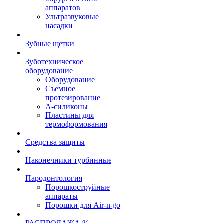
аппаратов
Ультразвуковые
насадки
Зубные щетки
Зуботехническое
оборудование
Оборудование
Съемное
протезирование
А-силиконы
Пластины для
термоформования
Средства защиты
Наконечники турбинные
Пародонтология
Порошкоструйные
аппараты
Порошки для Air-n-go
РАСПРОДАЖА %