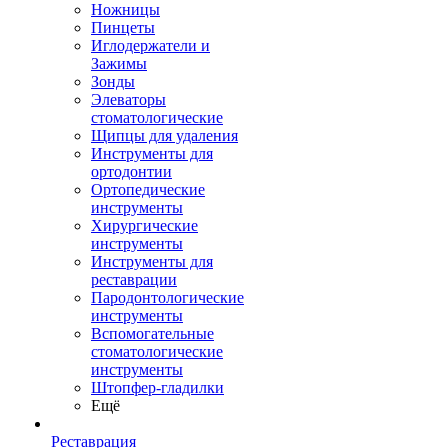
Ножницы
Пинцеты
Иглодержатели и
Зажимы
Зонды
Элеваторы
стоматологические
Щипцы для удаления
Инструменты для
ортодонтии
Ортопедические
инструменты
Хирургические
инструменты
Инструменты для
реставрации
Пародонтологические
инструменты
Вспомогательные
стоматологические
инструменты
Штопфер-гладилки
Ещё
Реставрация