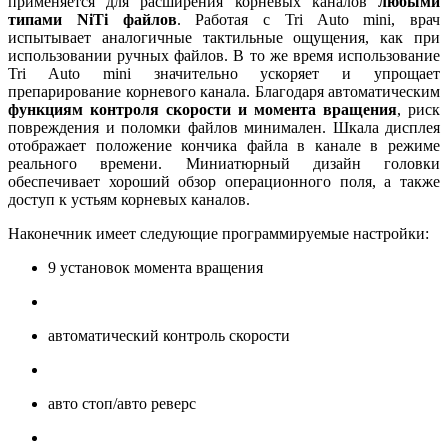
применяется для расширения корневых каналов
любыми
типами NiTi файл
ов
. Работая с Tri Auto mini, врач
испытывает аналогичные тактильные ощущения, как при
использовании ручных файлов. В то же время использование
Tri Auto mini значительно ускоряет и упрощает
препарирование корневого канала. Благодаря автоматическим
функциям контроля скорости и момента вращения
, риск
повреждения и поломки файлов минимален. Шкала дисплея
отображает положение кончика файла в канале в режиме
реального времени. Миниатюрный дизайн головки
обеспечивает хороший обзор операционного поля, а также
доступ к устьям корневых каналов.
Наконечник имеет следующие программируемые настройки:
9 установок момента вращения
автоматический контроль скорости
авто стоп/авто реверс