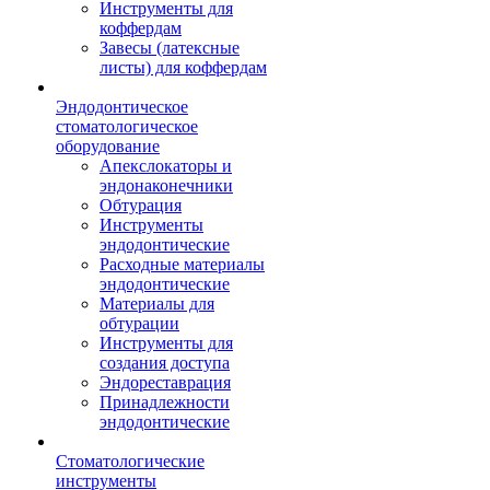
Инструменты для
коффердам
Завесы (латексные
листы) для коффердам
Эндодонтическое
стоматологическое
оборудование
Апекслокаторы и
эндонаконечники
Обтурация
Инструменты
эндодонтические
Расходные материалы
эндодонтические
Материалы для
обтурации
Инструменты для
создания доступа
Эндореставрация
Принадлежности
эндодонтические
Стоматологические
инструменты