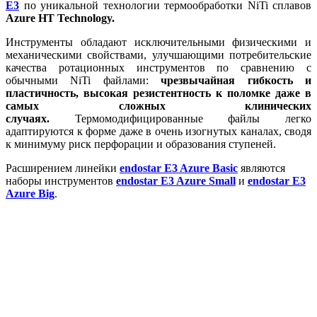
E3
по уникальной технологии термообработки NiTi сплавов
Azure НТ Technology.
Инструменты обладают исключительными физическими и
механическими свойствами, улучшающими потребительские
качества ротационных инструментов по сравнению с
обычными NiTi файлами:
чрезвычайная гибкость и
пластичность, высокая резистентность к поломке даже в
самых сложных клинических
случаях.
Термомодифицированные файлы легко
адаптируются к форме даже в очень изогнутых каналах, сводя
к минимуму риск перфорации и образования ступеней.
Расширением линейки
endostar E3 Azure Basic
являются
наборы инструментов
endostar E3 Azure Small
и
endostar E3
Azure Big
.