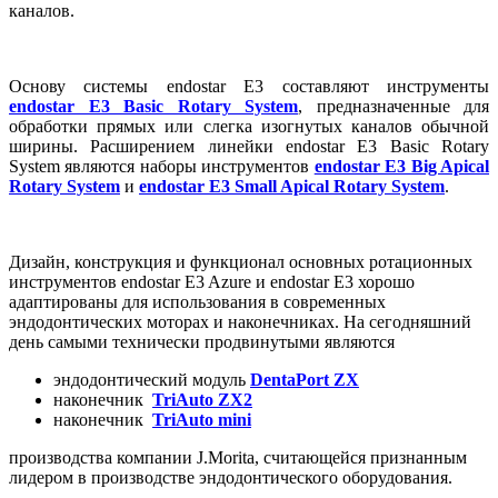
каналов.
Основу системы endostar E3 составляют инструменты
endostar E3 Basic Rotary System
, предназначенные для
обработки прямых или слегка изогнутых каналов обычной
ширины. Расширением линейки endostar E3 Basic Rotary
System являются наборы инструментов
endostar E3 Big Apical
Rotary System
и
endostar E3 Small Apical Rotary System
.
Дизайн, конструкция и функционал основных ротационных
инструментов endostar E3 Azure и endostar E3 хорошо
адаптированы для использования в современных
эндодонтических моторах и наконечниках. На сегодняшний
день самыми технически продвинутыми являются
эндодонтический модуль
DentaPort ZX
наконечник
TriAuto ZX2
наконечник
T
riAuto mini
производства компании J.Morita, считающейся признанным
лидером в производстве эндодонтического оборудования.