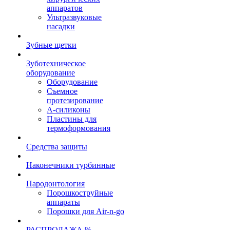
аппаратов
Ультразвуковые
насадки
Зубные щетки
Зуботехническое
оборудование
Оборудование
Съемное
протезирование
А-силиконы
Пластины для
термоформования
Средства защиты
Наконечники турбинные
Пародонтология
Порошкоструйные
аппараты
Порошки для Air-n-go
РАСПРОДАЖА %