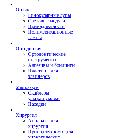
Оптика
Бинокулярные лупы
Световые модули
Принадлежности
Полимеризационные
лампы
Ортодонтия
Ортодонтические
инструменты
Адгезивы и бондинги
Пластины для
элайнеров
Ультразвук
Скайлеры
ультразвуковые
Насадки
Хирургия
Аппараты для
хирургии
Принадлежности для
хирургических