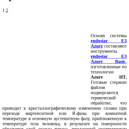
1
2
Основу системы
endostar E3
Azure
составляют
инструменты
endostar E3
Azure Basic
,
изготовленные по
технологии
Azure HT.
Готовые стержни
файлов
подвергаются
термической
обработке, что
приводит к кристаллографическому изменению сплава при
переходе мартенситной или R-фазы при комнатной
температуре в основную аустенитную фазу, приближенную к
температуре тела человека, в результате на поверхности
образуется слой оксида титана, придающий инструментам