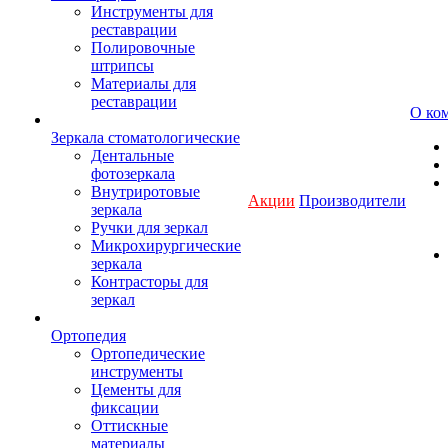
Инструменты для
реставрации
Полировочные
штрипсы
Материалы для
реставрации
О ко
Зеркала стоматологические
Дентальные
фотозеркала
Внутриротовые
Акции
Производители
зеркала
Ручки для зеркал
Микрохирургические
зеркала
Контрасторы для
зеркал
Ортопедия
Ортопедические
инструменты
Цементы для
фиксации
Оттискные
материалы