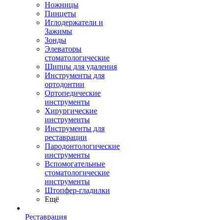
Ножницы
Пинцеты
Иглодержатели и
Зажимы
Зонды
Элеваторы
стоматологические
Щипцы для удаления
Инструменты для
ортодонтии
Ортопедические
инструменты
Хирургические
инструменты
Инструменты для
реставрации
Пародонтологические
инструменты
Вспомогательные
стоматологические
инструменты
Штопфер-гладилки
Ещё
Реставрация