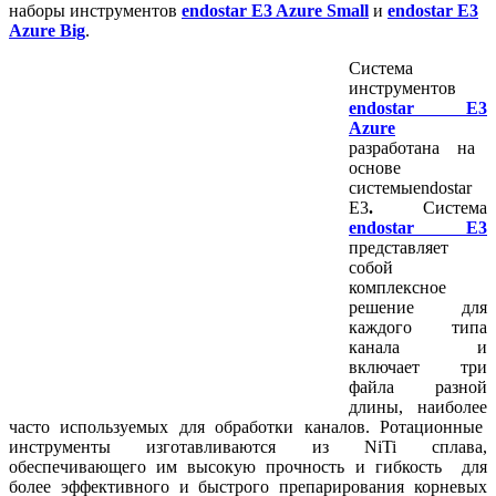
наборы инструментов
endostar E3 Azure Small
и
endostar E3
Azure Big
.
Система
инструментов
endostar E3
Azure
разработана на
основе
системы
endostar
E3
.
Система
endostar E3
представляет
собой
комплексное
решение для
каждого типа
канала и
включает три
файлa разной
длины, наиболее
часто используемых для обработки каналов. Ротационные
инструменты изготавливаются из NiTi сплава,
обеспечивающего им высокую прочность и гибкость для
более эффективного и быстрого препарирования корневых