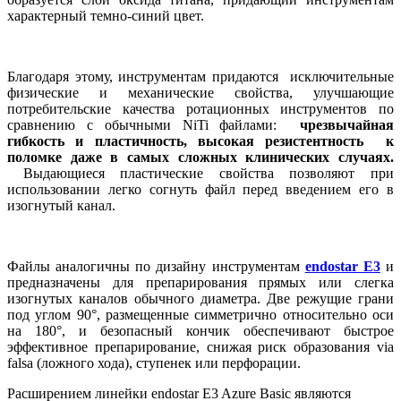
характерный темно-синий цвет.
Благодаря этому, инструментам придаются исключительные
физические и механические свойства, улучшающие
потребительские качества ротационных инструментов по
сравнению с обычными NiTi файлами:
чрезвычайная
гибкость и пластичность, высокая резистентность к
поломке даже в самых сложных клинических случаях.
Выдающиеся пластические свойства позволяют при
использовании легко согнуть файл перед введением его в
изогнутый канал.
Файлы аналогичны по дизайну инструментам
endostar E
3
и
предназначены для препарирования прямых или слегка
изогнутых каналов обычного диаметра. Две режущие грани
под углом 90°, размещенные симметрично относительно оси
на 180°, и безопасный кончик обеспечивают быстрое
эффективное препарирование, снижая риск образования via
falsa (ложного хода), ступенек или перфорации.
Расширением линейки endostar E3 Azure Basic являются