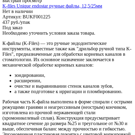
Быстрый просмотр
K-files Unique endostar ручные файлы, 12,5/25мм
Нет в наличии
Артикул: BUKF001225
437
руб.
/упак
Под заказ
Необходимо уточнить условия заказа товара.
К-файлы (K-Files) — это ручные эндодонтические
инструменты, известные также как "дрильбор ручной типа K-
Files", предназначенные для обработки корневых каналов в
стоматологии. Их основное назначение заключается в
механической обработке корневых каналов:
зондировании,
расширении,
очистке и выравнивании стенок каналов зубов,
а также подготовке к ирригации и пломбированию.
Рабочая часть K-файла выполнена в форме спирали с острыми
режущими гранями и неагрессивным (неострым) кончиком,
изготовлена из прочной нержавеющей стали
(хромоникелевый сплав). Конструкция предусматривает
квадратное сечение до размера №25 и треугольное от №30 и
выше, обеспечивая баланс между прочностью и гибкостью.
Эргономичная пластиковая рукоятка с цветовой маркировкой