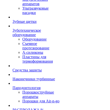
аппаратов
Ультразвуковые
насадки
Зубные щетки
Зуботехническое
оборудование
Оборудование
Съемное
протезирование
А-силиконы
Пластины для
термоформования
Средства защиты
Наконечники турбинные
Пародонтология
Порошкоструйные
аппараты
Порошки для Air-n-go
РАСПРОДАЖА %