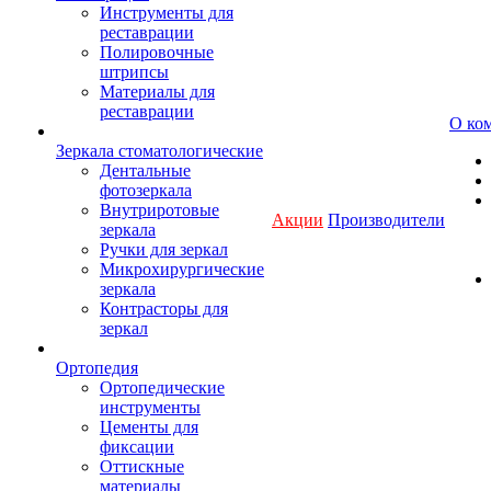
Инструменты для
реставрации
Полировочные
штрипсы
Материалы для
реставрации
О ко
Зеркала стоматологические
Дентальные
фотозеркала
Внутриротовые
Акции
Производители
зеркала
Ручки для зеркал
Микрохирургические
зеркала
Контрасторы для
зеркал
Ортопедия
Ортопедические
инструменты
Цементы для
фиксации
Оттискные
материалы