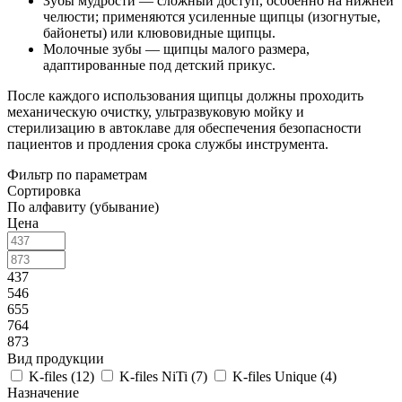
Зубы мудрости — сложный доступ, особенно на нижней
челюсти; применяются усиленные щипцы (изогнутые,
байонеты) или клювовидные щипцы.
Молочные зубы — щипцы малого размера,
адаптированные под детский прикус.
После каждого использования щипцы должны проходить
механическую очистку, ультразвуковую мойку и
стерилизацию в автоклаве для обеспечения безопасности
пациентов и продления срока службы инструмента.
Фильтр по параметрам
Сортировка
По алфавиту (убывание)
Цена
437
546
655
764
873
Вид продукции
K-files (
12
)
K-files NiTi (
7
)
K-files Unique (
4
)
Назначение