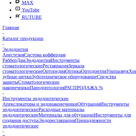
MAX
YouTube
RUTUBE
Главная
-
Каталог продукции
-
Эндодонтия
Анестезия
Система коффердам
РабберДам
Эндодонтия
Инструменты
стоматологические
Реставрация
Зеркала
стоматологические
Ортопедия
Оптика
Ортодонтия
Ультразвук
Хи
зубные щетки
Зуботехническое оборудование
Средства
защиты
Стоматологические
наконечники
Пародонтология
РАСПРОДАЖА %
-
Инструменты эндодонтические
Апекслокаторы и эндонаконечники
Обтурация
Инструменты
эндодонтические
Расходные материалы
эндодонтические
Материалы для обтурации
Инструменты для
создания доступа
Эндореставрация
Принадлежности
эндодонтические
-