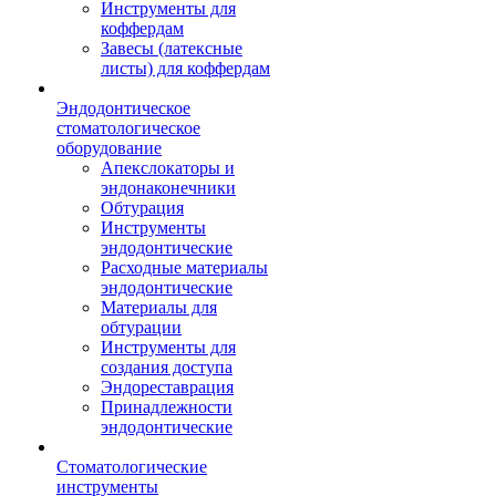
Инструменты для
коффердам
Завесы (латексные
листы) для коффердам
Эндодонтическое
стоматологическое
оборудование
Апекслокаторы и
эндонаконечники
Обтурация
Инструменты
эндодонтические
Расходные материалы
эндодонтические
Материалы для
обтурации
Инструменты для
создания доступа
Эндореставрация
Принадлежности
эндодонтические
Стоматологические
инструменты