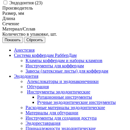
Эндодонтия (
23
)
Производитель
Размер, мм
Длина
Сечение
Материал/Сплав
Количество в упаковке, шт.
Сбросить
Анестезия
Система коффердам РабберДам
Клампы коффердам и наборы клампов
Инструменты для коффердам
Завесы (латексные листы) для коффердам
Эндодонтия
Апекслокаторы и эндонаконечники
Обтурация
Инструменты эндодонтические
Ротационные инструменты
Ручные эндодонтические инструменты
Расходные материалы эндодонтические
Материалы для обтурации
Инструменты для создания доступа
Эндореставрация
Принадлежности эндодонтические