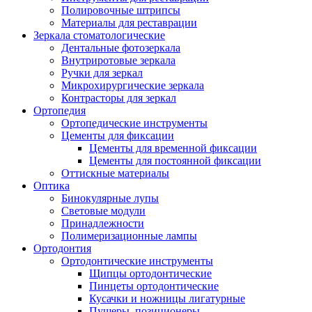
Полировочные штрипсы
Материалы для реставрации
Зеркала стоматологические
Дентальные фотозеркала
Внутриротовые зеркала
Ручки для зеркал
Микрохирургические зеркала
Контрасторы для зеркал
Ортопедия
Ортопедические инструменты
Цементы для фиксации
Цементы для временной фиксации
Цементы для постоянной фиксации
Оттискные материалы
Оптика
Бинокулярные лупы
Световые модули
Принадлежности
Полимеризационные лампы
Ортодонтия
Ортодонтические инструменты
Щипцы ортодонтические
Пинцеты ортодонтические
Кусачки и ножницы лигатурные
Пушеры, позиционеры