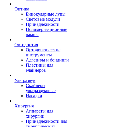
Оптика
Бинокулярные лупы
Световые модули
Принадлежности
Полимеризационные
лампы
Ортодонтия
Ортодонтические
инструменты
Адгезивы и бондинги
Пластины для
элайнеров
Ультразвук
Скайлеры
ультразвуковые
Насадки
Хирургия
Аппараты для
хирургии
Принадлежности для
хирургических