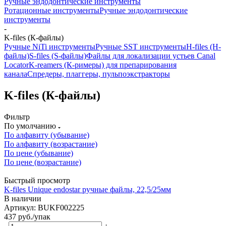
Ручные эндодонтические инструменты
Ротационные инструменты
Ручные эндодонтические
инструменты
-
K-files (К-файлы)
Ручные NiTi инструменты
Ручные SST инструменты
H-files (Н-
файлы)
S-files (S-файлы)
Файлы для локализации устьев Canal
Locator
K-reamers (К-римеры) для препарирования
канала
Спредеры, плаггеры, пульпоэкстракторы
K-files (К-файлы)
Фильтр
По умолчанию
По алфавиту (убывание)
По алфавиту (возрастание)
По цене (убывание)
По цене (возрастание)
Быстрый просмотр
K-files Unique endostar ручные файлы, 22,5/25мм
В наличии
Артикул: BUKF002225
437
руб.
/упак