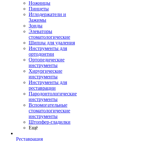
Ножницы
Пинцеты
Иглодержатели и
Зажимы
Зонды
Элеваторы
стоматологические
Щипцы для удаления
Инструменты для
ортодонтии
Ортопедические
инструменты
Хирургические
инструменты
Инструменты для
реставрации
Пародонтологические
инструменты
Вспомогательные
стоматологические
инструменты
Штопфер-гладилки
Ещё
Реставрация