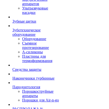
аппаратов
Ультразвуковые
насадки
Зубные щетки
Зуботехническое
оборудование
Оборудование
Съемное
протезирование
А-силиконы
Пластины для
термоформования
Средства защиты
Наконечники турбинные
Пародонтология
Порошкоструйные
аппараты
Порошки для Air-n-go
РАСПРОДАЖА %