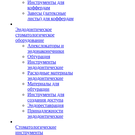
Инструменты для
коффердам
Завесы (латексные
листы) для коффердам
Эндодонтическое
стоматологическое
оборудование
Апекслокаторы и
эндонаконечники
Обтурация
Инструменты
эндодонтические
Расходные материалы
эндодонтические
Материалы для
обтурации
Инструменты для
создания доступа
Эндореставрация
Принадлежности
эндодонтические
Стоматологические
инструменты