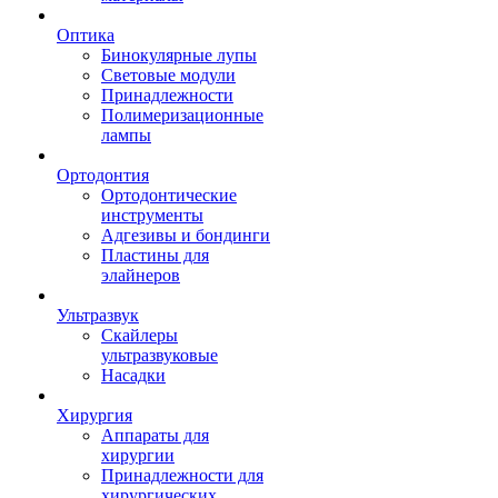
Оптика
Бинокулярные лупы
Световые модули
Принадлежности
Полимеризационные
лампы
Ортодонтия
Ортодонтические
инструменты
Адгезивы и бондинги
Пластины для
элайнеров
Ультразвук
Скайлеры
ультразвуковые
Насадки
Хирургия
Аппараты для
хирургии
Принадлежности для
хирургических