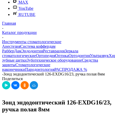
MAX
YouTube
RUTUBE
Главная
-
Каталог продукции
-
Инструменты стоматологические
Анестезия
Система коффердам
РабберДам
Эндодонтия
Реставрация
Зеркала
стоматологические
Ортопедия
Оптика
Ортодонтия
Ультразвук
Хи
зубные щетки
Зуботехническое оборудование
Средства
защиты
Стоматологические
наконечники
Пародонтология
РАСПРОДАЖА %
-
Зонд эндодонтический 126-EXDG16/23, ручка полая 8мм
Поделиться
Зонд эндодонтический 126-EXDG16/23,
ручка полая 8мм