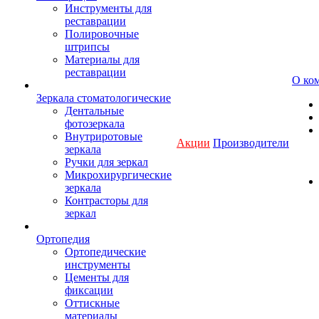
Инструменты для
реставрации
Полировочные
штрипсы
Материалы для
реставрации
О ко
Зеркала стоматологические
Дентальные
фотозеркала
Внутриротовые
Акции
Производители
зеркала
Ручки для зеркал
Микрохирургические
зеркала
Контрасторы для
зеркал
Ортопедия
Ортопедические
инструменты
Цементы для
фиксации
Оттискные
материалы