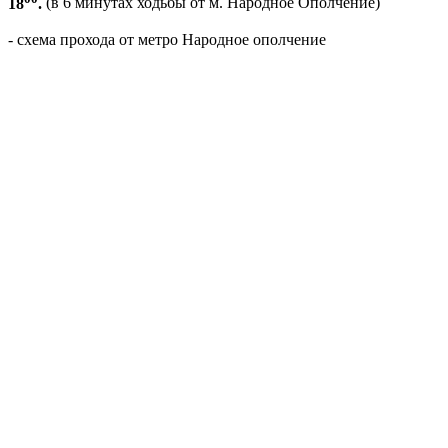
18
.
(в 6 минутах ходьбы от м. Народное Ополчение)
- схема прохода от метро Народное ополчение