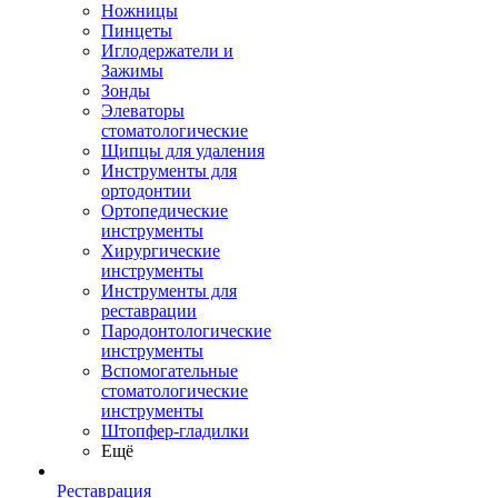
Ножницы
Пинцеты
Иглодержатели и
Зажимы
Зонды
Элеваторы
стоматологические
Щипцы для удаления
Инструменты для
ортодонтии
Ортопедические
инструменты
Хирургические
инструменты
Инструменты для
реставрации
Пародонтологические
инструменты
Вспомогательные
стоматологические
инструменты
Штопфер-гладилки
Ещё
Реставрация