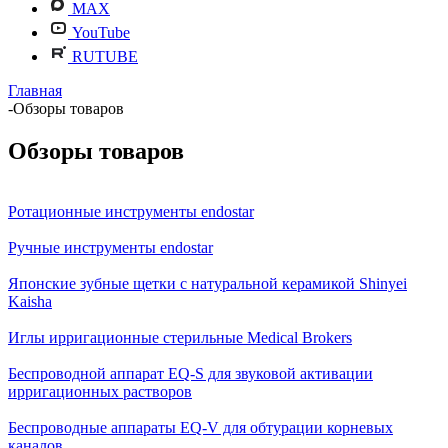
MAX
YouTube
RUTUBE
Главная
-
Обзоры товаров
Обзоры товаров
Ротационные инструменты endostar
Ручные инструменты endostar
Японские зубные щетки с натуральной керамикой Shinyei
Kaisha
Иглы ирригационные стерильные Medical Brokers
Беспроводной аппарат EQ-S для звуковой активации
ирригационных растворов
Беспроводные аппараты EQ-V для обтурации корневых
каналов