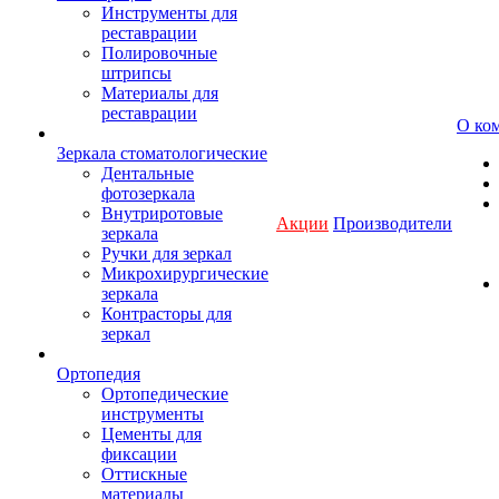
Инструменты для
реставрации
Полировочные
штрипсы
Материалы для
реставрации
О ко
Зеркала стоматологические
Дентальные
фотозеркала
Внутриротовые
Акции
Производители
зеркала
Ручки для зеркал
Микрохирургические
зеркала
Контрасторы для
зеркал
Ортопедия
Ортопедические
инструменты
Цементы для
фиксации
Оттискные
материалы