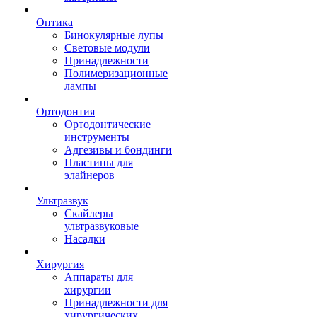
Оптика
Бинокулярные лупы
Световые модули
Принадлежности
Полимеризационные
лампы
Ортодонтия
Ортодонтические
инструменты
Адгезивы и бондинги
Пластины для
элайнеров
Ультразвук
Скайлеры
ультразвуковые
Насадки
Хирургия
Аппараты для
хирургии
Принадлежности для
хирургических