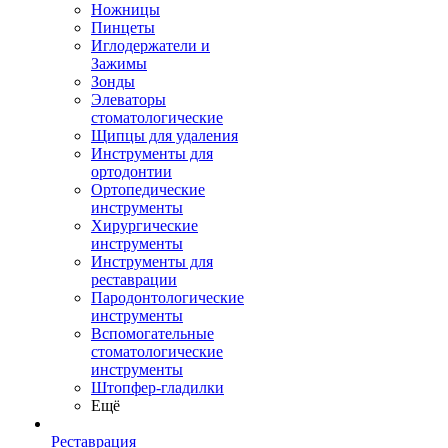
Ножницы
Пинцеты
Иглодержатели и
Зажимы
Зонды
Элеваторы
стоматологические
Щипцы для удаления
Инструменты для
ортодонтии
Ортопедические
инструменты
Хирургические
инструменты
Инструменты для
реставрации
Пародонтологические
инструменты
Вспомогательные
стоматологические
инструменты
Штопфер-гладилки
Ещё
Реставрация