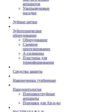
аппаратов
Ультразвуковые
насадки
Зубные щетки
Зуботехническое
оборудование
Оборудование
Съемное
протезирование
А-силиконы
Пластины для
термоформования
Средства защиты
Наконечники турбинные
Пародонтология
Порошкоструйные
аппараты
Порошки для Air-n-go
РАСПРОДАЖА %