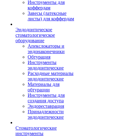
Инструменты для
коффердам
Завесы (латексные
листы) для коффердам
Эндодонтическое
стоматологическое
оборудование
Апекслокаторы и
эндонаконечники
Обтурация
Инструменты
эндодонтические
Расходные материалы
эндодонтические
Материалы для
обтурации
Инструменты для
создания доступа
Эндореставрация
Принадлежности
эндодонтические
Стоматологические
инструменты