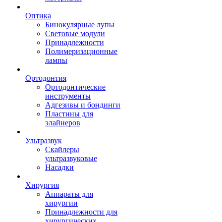
Оптика
Бинокулярные лупы
Световые модули
Принадлежности
Полимеризационные
лампы
Ортодонтия
Ортодонтические
инструменты
Адгезивы и бондинги
Пластины для
элайнеров
Ультразвук
Скайлеры
ультразвуковые
Насадки
Хирургия
Аппараты для
хирургии
Принадлежности для
хирургических