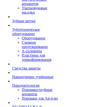
аппаратов
Ультразвуковые
насадки
Зубные щетки
Зуботехническое
оборудование
Оборудование
Съемное
протезирование
А-силиконы
Пластины для
термоформования
Средства защиты
Наконечники турбинные
Пародонтология
Порошкоструйные
аппараты
Порошки для Air-n-go
РАСПРОДАЖА %