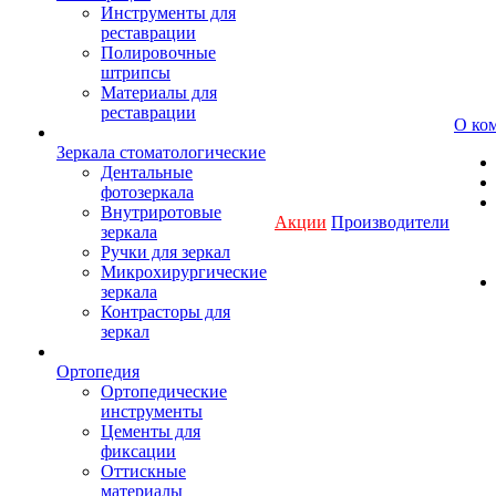
Инструменты для
реставрации
Полировочные
штрипсы
Материалы для
реставрации
О ко
Зеркала стоматологические
Дентальные
фотозеркала
Внутриротовые
Акции
Производители
зеркала
Ручки для зеркал
Микрохирургические
зеркала
Контрасторы для
зеркал
Ортопедия
Ортопедические
инструменты
Цементы для
фиксации
Оттискные
материалы