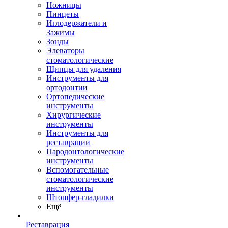
Ножницы
Пинцеты
Иглодержатели и
Зажимы
Зонды
Элеваторы
стоматологические
Щипцы для удаления
Инструменты для
ортодонтии
Ортопедические
инструменты
Хирургические
инструменты
Инструменты для
реставрации
Пародонтологические
инструменты
Вспомогательные
стоматологические
инструменты
Штопфер-гладилки
Ещё
Реставрация