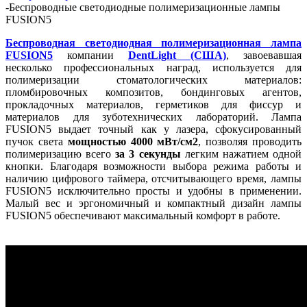
-
Беспроводные светодиодные полимеризационные лампы
FUSION5
Беспроводная светодиодная полимеризационная лампа
FUSION5
компании
DentLight (США)
, завоевавшая
несколько профессиональных наград, используется для
полимеризации стоматологических материалов:
пломбировочных композитов, бондинговых агентов,
прокладочных материалов, герметиков для фиссур и
материалов для зуботехнических лабораторий. Лампа
FUSION5 выдает точный как у лазера, сфокусированный
пучок света
мощностью 4000 мВт/см2
, позволяя проводить
по­лимеризацию всего
за 3 секунды
легким нажатием одной
кнопки. Благодаря возможности выбора режима работы и
наличию цифрового таймера, отсчитывающего время, лампы
FUSION5 исключительно просты и удобны в применении.
Малый вес и эргономичный и компактный дизайн лампы
FUSION5 обеспечивают максимальный комфорт в работе.