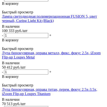
В корзину
Быстрый просмотр
Лампа светодиодная полимеризационная FUSION 5, цвет
черный, Curing Light Kit (Black)
В наличии
100 333
руб.
/шт
-
+
В корзину
Быстрый просмотр
Лупа бинокулярная, оправа металл, фикс. фокус 2.5х, iZoom
Flip-up Loupes Metal
В наличии
50 412
руб.
/шт
-
+
В корзину
Быстрый просмотр
Лупа бинокулярная, оправа титан, перем. фокус 2.5х-3.5х,
iZoom Flip-up Loupes Titanium
В наличии
70 513
руб.
/шт