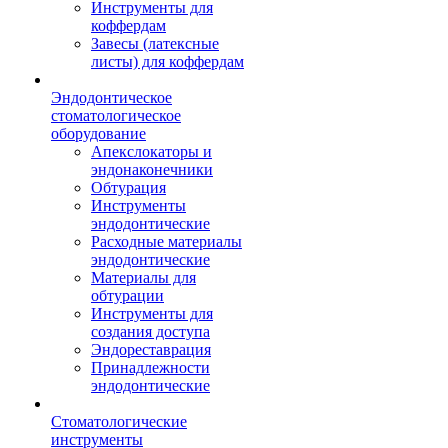
Инструменты для
коффердам
Завесы (латексные
листы) для коффердам
Эндодонтическое
стоматологическое
оборудование
Апекслокаторы и
эндонаконечники
Обтурация
Инструменты
эндодонтические
Расходные материалы
эндодонтические
Материалы для
обтурации
Инструменты для
создания доступа
Эндореставрация
Принадлежности
эндодонтические
Стоматологические
инструменты