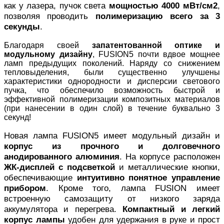
как у лазера, пучок света
мощностью 4000 мВт/см2
,
позволяя проводить
полимеризацию всего за 3
секунды
.
Благодаря своей
запатентованной оптике и
модульному дизайну
, FUSION5 почти вдвое мощнее
ламп предыдущих поколений. Наряду со снижением
тепловыделения, были существенно улучшены
характеристики однородности и дисперсии светового
пучка, что обеспечило возможность быстрой и
эффективной полимеризации композитных материалов
(при нанесении в один слой) в течение буквально 3
секунд!
Новая лампа FUSION5 имеет модульный дизайн и
корпус из прочного и долговечного
анодированного алюминия
. На корпусе расположен
ЖК-дисплей с подсветкой
и металлические кнопки,
обеспечивающие
интуитивно понятное управление
прибором
. Кроме того, лампа FUSION имеет
встроенную самозащиту от низкого заряда
аккумулятора и перегрева.
Компактный и легкий
корпус лампы
удобен для удержания в руке и прост