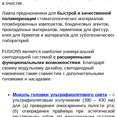
в очистке.
Лампа предназначена для
быстрой и качественной
полимеризации
стоматологических материалов:
пломбировочных композитов, бондинговых агентов,
прокладочных материалов, герметиков для фиссур,
клея для брекетов и материалов для зуботехнических
лабораторий.
FUSION5 является наиболее универсальной
светодиодной системой
с расширенными
функциональными возможностями
. Благодаря
своему модульному дизайну, светодиодный
наконечник также совместим с дополнительными
головками и насадками:
Модуль головки ультрафиолетового света
– с
ультрафиолетовым излучением (390 – 430 нм)
для (a) проведения онкоскрининга полости рта;
(б) отверждения праймера при эстетической
реставрации зубов (в) визуализации остатков